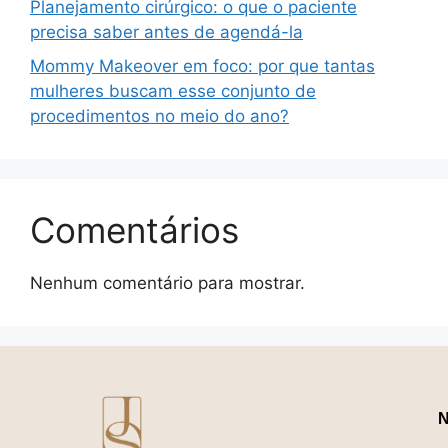
Planejamento cirúrgico: o que o paciente
precisa saber antes de agendá-la
Mommy Makeover em foco: por que tantas
mulheres buscam esse conjunto de
procedimentos no meio do ano?
Comentários
Nenhum comentário para mostrar.
N