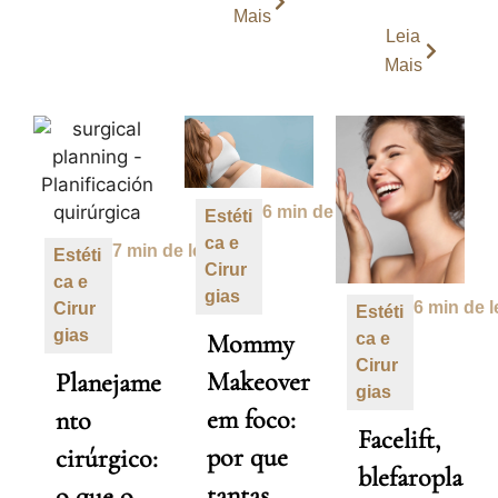
Mais
Leia
Mais
6 min de leitura
Estéti
ca e
7 min de leitura
Estéti
Cirur
ca e
gias
6 min de l
Cirur
Estéti
gias
Mommy
ca e
Cirur
Makeover
Planejame
gias
em foco:
nto
Facelift,
por que
cirúrgico:
blefaropla
tantas
o que o