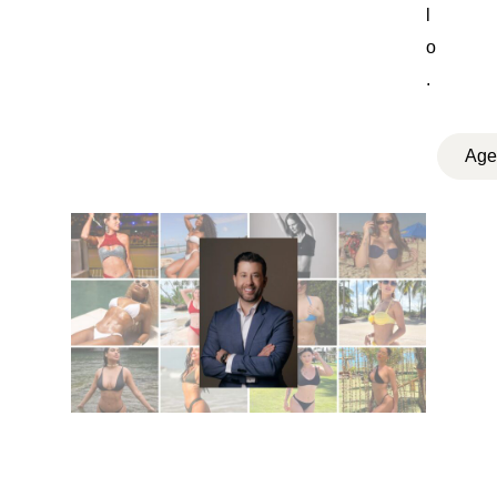
l
o
.
Age