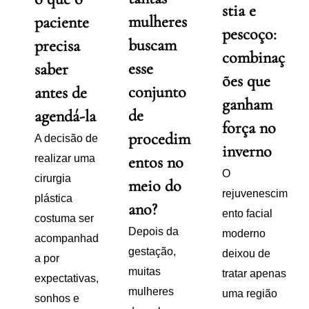
stia e
mulheres
paciente
pescoço:
buscam
precisa
combinaç
esse
saber
ões que
conjunto
antes de
ganham
de
agendá-la
força no
procedim
A decisão de
inverno
realizar uma
entos no
O
cirurgia
meio do
rejuvenescim
plástica
ano?
ento facial
costuma ser
Depois da
moderno
acompanhad
gestação,
deixou de
a por
muitas
tratar apenas
expectativas,
mulheres
uma região
sonhos e