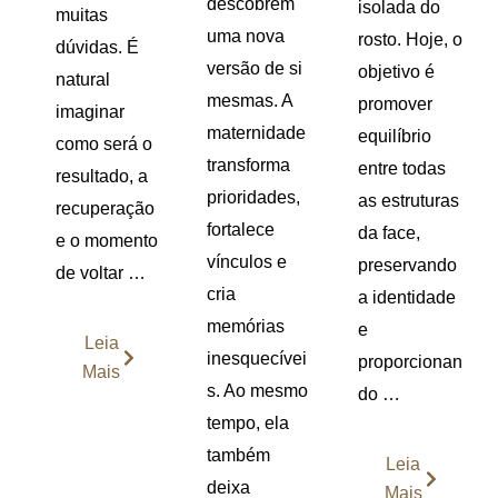
descobrem
isolada do
muitas
uma nova
rosto. Hoje, o
dúvidas. É
versão de si
objetivo é
natural
mesmas. A
promover
imaginar
maternidade
equilíbrio
como será o
transforma
entre todas
resultado, a
prioridades,
as estruturas
recuperação
fortalece
da face,
e o momento
vínculos e
preservando
de voltar …
cria
a identidade
memórias
e
Leia
inesquecívei
proporcionan
Mais
s. Ao mesmo
do …
tempo, ela
também
Leia
deixa
Mais