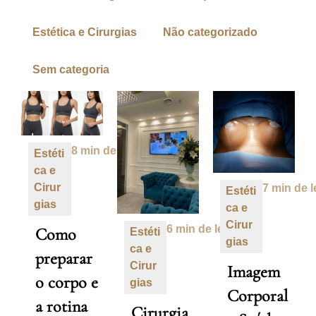
Estética e Cirurgias
Não categorizado
Sem categoria
8 min de leitura
Estéti
ca e
Cirur
7 min de l
Estéti
gias
ca e
Cirur
6 min de leitura
Como
Estéti
gias
ca e
preparar
Cirur
Imagem
o corpo e
gias
Corporal
a rotina
Cirurgia