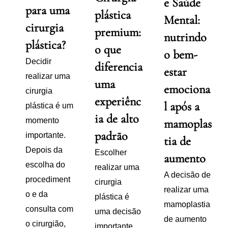
e Saúde
para uma
plástica
Mental:
cirurgia
premium:
nutrindo
plástica?
o que
o bem-
Decidir
diferencia
estar
realizar uma
uma
emociona
cirurgia
experiênc
l após a
plástica é um
ia de alto
momento
mamoplas
padrão
importante.
tia de
Depois da
Escolher
aumento
escolha do
realizar uma
A decisão de
procediment
cirurgia
realizar uma
o e da
plástica é
mamoplastia
consulta com
uma decisão
de aumento
o cirurgião,
importante.