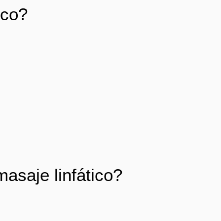
ico?
asaje linfático?