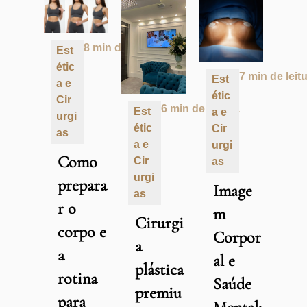
8 min de leitura
Est
étic
7 min de leit
Est
a e
étic
Cir
6 min de leitura
Est
a e
urgi
étic
Cir
as
a e
urgi
Como
Cir
as
urgi
prepara
Image
as
r o
m
Cirurgi
corpo e
Corpor
a
a
al e
plástica
rotina
Saúde
premiu
para