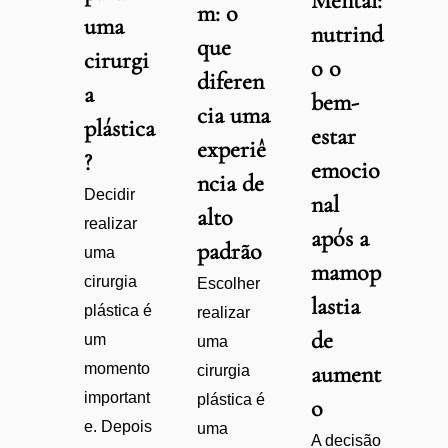
Mental:
m: o
uma
nutrind
que
cirurgi
o o
diferen
a
bem-
cia uma
plástica
estar
experiê
?
emocio
ncia de
Decidir
nal
alto
realizar
após a
padrão
uma
mamop
cirurgia
Escolher
lastia
plástica é
realizar
de
um
uma
momento
aument
cirurgia
important
plástica é
o
e. Depois
uma
A decisão