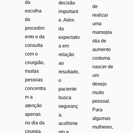
da
decisão
de
escolha
important
realizar
do
e. Além
uma
procedim
da
mamopla
ento e da
expectativ
stia de
consulta
a em
aumento
com o
relação
costuma
cirurgião,
ao
nascer de
muitas
resultado,
um
pessoas
o
desejo
concentra
paciente
muito
m a
busca
pessoal.
atenção
seguranç
Para
apenas
a,
algumas
no dia da
acolhime
mulheres,
cirurgia.
nto e