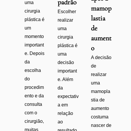
padrão
uma
mamop
cirurgia
Escolher
lastia
plástica é
realizar
de
um
uma
momento
aument
cirurgia
important
plástica é
o
e. Depois
uma
A decisão
da
decisão
de
escolha
important
realizar
do
e. Além
uma
procedim
da
mamopla
ento e da
expectativ
stia de
consulta
a em
aumento
com o
relação
costuma
cirurgião,
ao
nascer de
muitas
resultado,