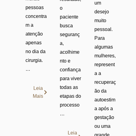
um
pessoas
o
desejo
concentra
paciente
muito
m a
busca
pessoal.
atenção
seguranç
Para
apenas
a,
algumas
no dia da
acolhime
mulheres,
cirurgia.
nto e
represent
…
confiança
a a
para viver
recuperaç
todas as
Leia
ão da
Mais
etapas do
autoestim
processo
a após a
…
gestação
ou uma
Leia
grande