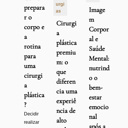
urgi
prepara
Image
as
r o
m
Cirurgi
corpo e
Corpor
a
a
al e
plástica
rotina
Saúde
premiu
para
Mental:
m: o
uma
nutrind
que
cirurgi
o o
diferen
a
bem-
cia uma
plástica
estar
experiê
?
emocio
ncia de
Decidir
nal
alto
realizar
após a