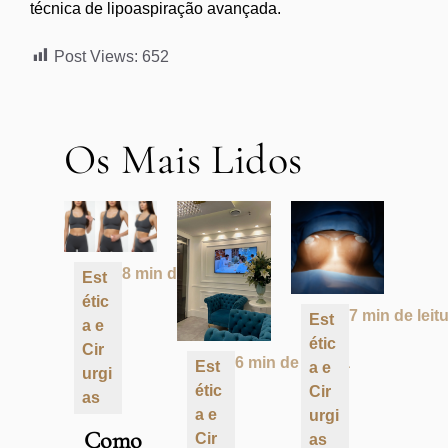
técnica de lipoaspiração avançada.
Post Views:
652
Os Mais Lidos
8 min de leitura
Est
étic
7 min de leit
Est
a e
étic
Cir
6 min de leitura
Est
a e
urgi
étic
Cir
as
a e
urgi
Como
Cir
as