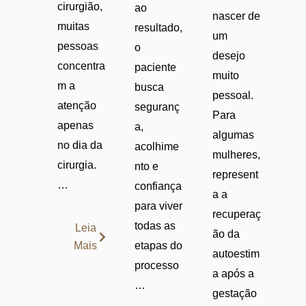
cirurgião,
ao
nascer de
muitas
resultado,
um
pessoas
o
desejo
concentra
paciente
muito
m a
busca
pessoal.
atenção
seguranç
Para
apenas
a,
algumas
no dia da
acolhime
mulheres,
cirurgia.
nto e
represent
…
confiança
a a
para viver
recuperaç
todas as
Leia
ão da
Mais
etapas do
autoestim
processo
a após a
…
gestação