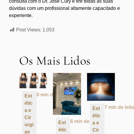
consulta com o Dr. José Cury e tire todas as suas
dúvidas com um profissional altamente capacitado e
experiente.
Post Views:
1.053
Os Mais Lidos
8 min de leitura
Est
étic
7 min de leit
Est
a e
étic
Cir
6 min de leitura
Est
a e
urgi
étic
Cir
as