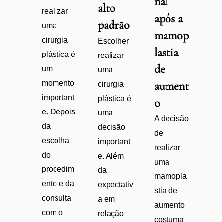
nal
alto
realizar
após a
padrão
uma
mamop
cirurgia
Escolher
lastia
plástica é
realizar
de
um
uma
momento
aument
cirurgia
important
plástica é
o
e. Depois
uma
A decisão
da
decisão
de
escolha
important
realizar
do
e. Além
uma
procedim
da
mamopla
ento e da
expectativ
stia de
consulta
a em
aumento
com o
relação
costuma