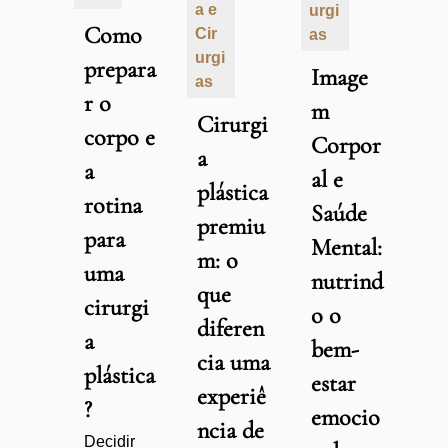
a e
urgi
Como
Cir
as
urgi
prepara
Image
as
r o
m
Cirurgi
corpo e
Corpor
a
a
al e
plástica
rotina
Saúde
premiu
para
Mental:
m: o
uma
nutrind
que
cirurgi
o o
diferen
a
bem-
cia uma
plástica
estar
experiê
?
emocio
ncia de
Decidir