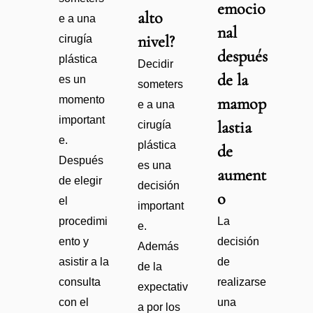
emocio
alto
e a una
nal
nivel?
cirugía
después
plástica
Decidir
de la
es un
someters
momento
mamop
e a una
important
lastia
cirugía
e.
plástica
de
Después
es una
aument
de elegir
decisión
o
el
important
procedimi
La
e.
ento y
decisión
Además
asistir a la
de
de la
consulta
realizarse
expectativ
con el
una
a por los