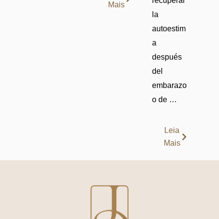
recuperar
Mais
la
autoestim
a
después
del
embarazo
o de …
Leia
Mais