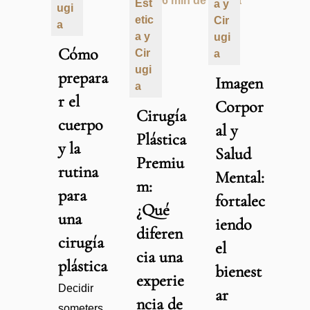
6 min de leitura
Est
a y
ugi
etic
Cir
a
a y
ugi
Cómo
Cir
a
ugi
prepara
Imagen
a
r el
Corpor
Cirugía
cuerpo
al y
Plástica
y la
Salud
Premiu
rutina
Mental:
m:
para
fortalec
¿Qué
una
iendo
diferen
cirugía
el
cia una
plástica
bienest
experie
Decidir
ar
ncia de
someters