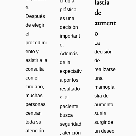
lastia
cirugía
e.
plástica
de
Después
es una
aument
de elegir
decisión
o
el
important
procedimi
La
e.
ento y
decisión
Además
asistir a la
de
de la
consulta
realizarse
expectativ
con el
una
a por los
cirujano,
mamopla
resultado
muchas
stia de
s, el
personas
aumento
paciente
centran
suele
busca
toda su
surgir de
seguridad
atención
un deseo
, atención