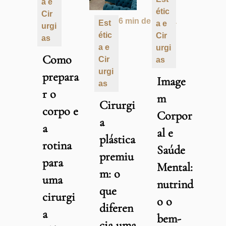
a e
étic
Cir
6 min de leitura
Est
a e
urgi
étic
Cir
as
a e
urgi
Como
Cir
as
urgi
prepara
Image
as
r o
m
Cirurgi
corpo e
Corpor
a
a
al e
plástica
rotina
Saúde
premiu
para
Mental:
m: o
uma
nutrind
que
cirurgi
o o
diferen
a
bem-
cia uma