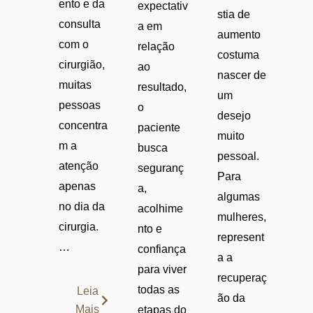
ento e da
expectativ
stia de
consulta
a em
aumento
com o
relação
costuma
cirurgião,
ao
nascer de
muitas
resultado,
um
pessoas
o
desejo
concentra
paciente
muito
m a
busca
pessoal.
atenção
seguranç
Para
apenas
a,
algumas
no dia da
acolhime
mulheres,
cirurgia.
nto e
represent
…
confiança
a a
para viver
recuperaç
todas as
Leia
ão da
Mais
etapas do