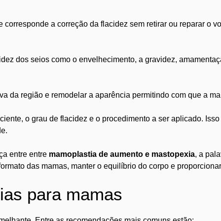
corresponde a correção da flacidez sem retirar ou reparar o vo
idez dos seios como o envelhecimento, a gravidez, amamentação
essiva da região e remodelar a aparência permitindo com que a 
iente, o grau de flacidez e o procedimento a ser aplicado. Iss
de.
ça entre entre
mamoplastia de aumento e mastopexia
, a pal
formato das mamas, manter o equilíbrio do corpo e proporciona
rgias para mamas
semelhante. Entre as recomendações mais comuns estão: